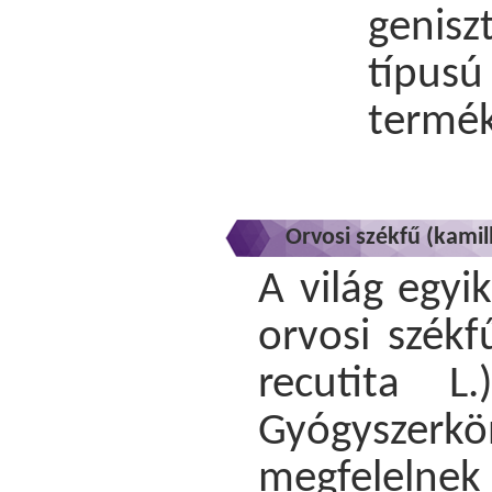
genisz
típus
termék
Orvosi székfű (kamil
A világ egyi
orvosi székf
recutita L
Gyógyszerk
megfelelnek