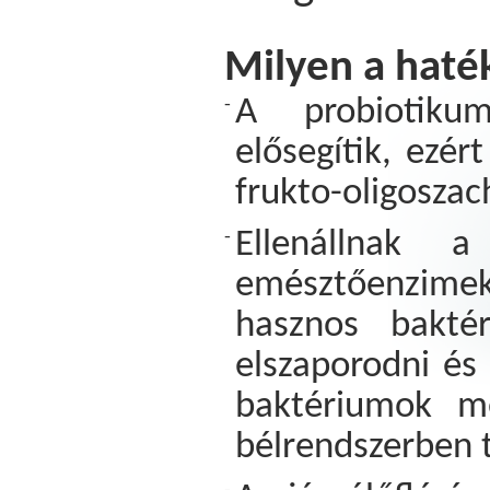
Milyen a haté
A probiotiku
-
elősegítik, ezér
frukto-oligoszac
Ellenállnak 
-
emésztőenzimek 
hasznos bakté
elszaporodni és
baktériumok me
bélrendszerben 