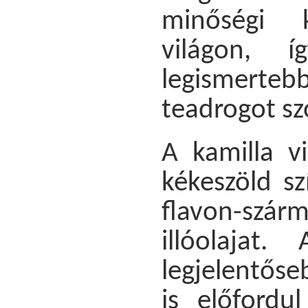
minőségi 
világon, 
legismerte
teadrogot szo
A kamilla v
kékeszöld sz
flavon-sz
illóolajat
legjelentős
is előfordu