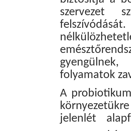
szervezet s
felszívódásá
nélkülözhete
emésztőren
gyengülnek, 
folyamatok zav
A probiotikum
környezetükre
jelenlét alap