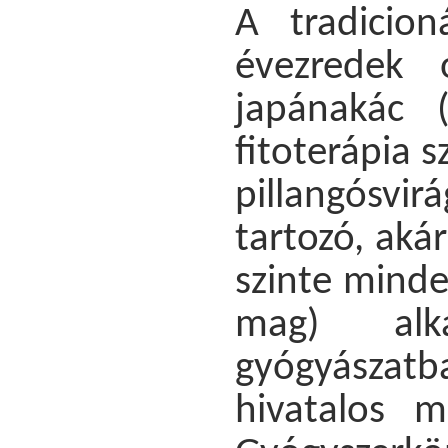
A tradicion
évezredek 
japánakác 
fitoterápia 
pillangósv
tartozó, aká
szinte minden
mag) alk
gyógyászat
hivatalos 