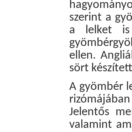
hagyományo
szerint a g
a lelket is
gyömbérgyök
ellen. Angli
sört készíte
A gyömbér l
rizómájába
Jelentős men
valamint am