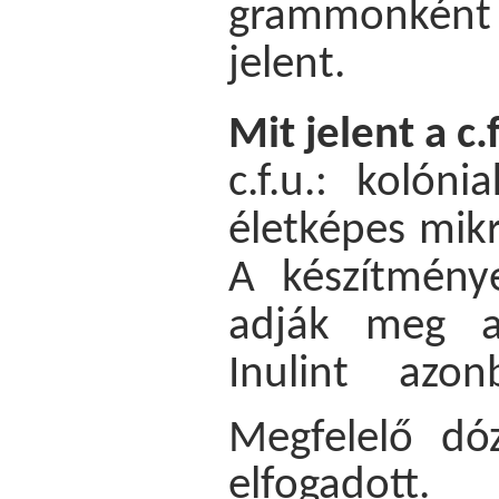
grammonként
jelent.
Mit jelent a c.
c.f.u.: kolóni
életképes mik
A készítmény
adják meg a
Inulint azo
Megfelelő d
elfogadott.