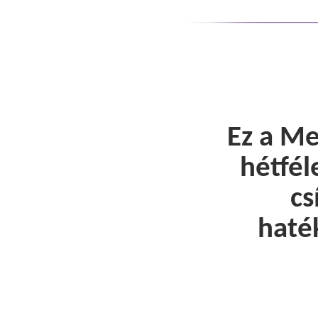
Ez a M
hétfél
cs
haté