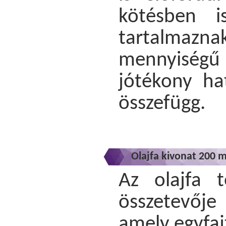
kötésben i
tartalmazn
mennyiségű 
jótékony ha
összefügg.
Olajfa kivonat 200 
Az olajfa 
összetevője
amely egyfaj