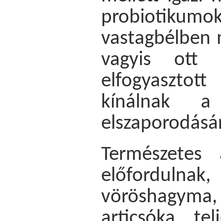
probiotikumok
vastagbélben 
vagyis ott 
elfogyaszto
kínálnak a
elszaporodásá
Természetes 
előfordulnak
vöröshagym
articsóka, te