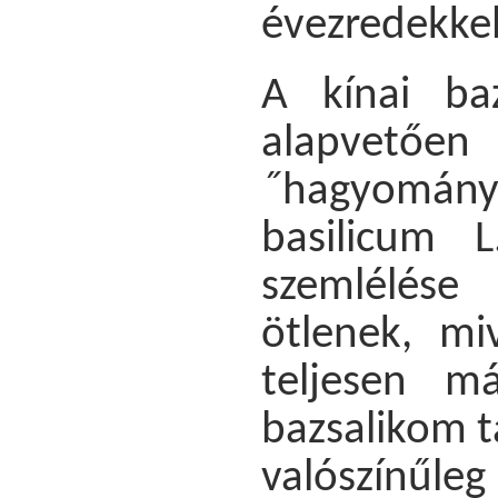
évezredekkel
A kínai baz
alapvet
˝hagyomán
basilicum 
szemlélése
ötlenek, mi
teljesen m
bazsalikom t
valószínűle