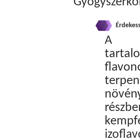
Gyógyszerkö
Érdekes
A ja
tartal
flavo
terpe
növén
részb
kempfe
izofl