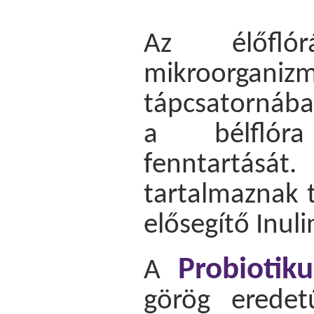
Az élőfló
mikroorgan
tápcsatornában
a bélflóra
fenntartását
tartalmaznak 
elősegítő Inuli
Probiotik
A
görög eredet