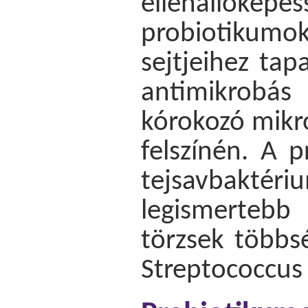
ellenállók
probiotiku
sejtjeihez tap
antimikrobás 
kórokozó mikr
felszínén. A 
tejsavbaktér
legismertebb
törzsek többsé
Streptococcus