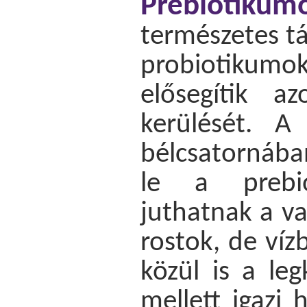
Prebiotikum
természetes t
probiotikumo
elősegítik a
kerülését. A
bélcsatornába
le a prebio
juthatnak a v
rostok, de víz
közül is a leg
mellett igazi