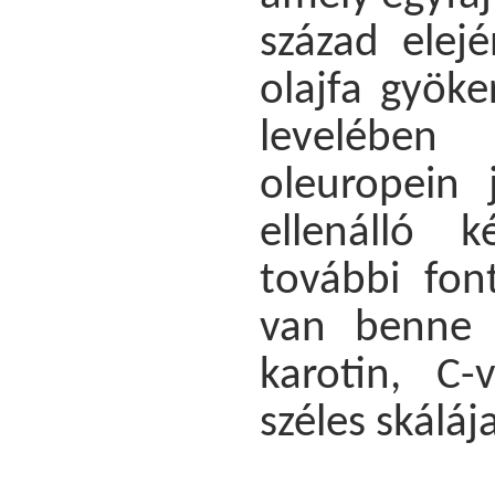
század elej
olajfa gyök
levelében
oleuropein 
ellenálló 
további fon
van benne k
karotin, C-
széles skálája