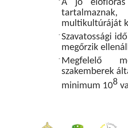
A jó élőflórá
-
tartalmaznak
multikultúráját k
Szavatossági idő
-
megőrzik ellenál
Megfelelő me
-
szakemberek álta
8
minimum 10
va