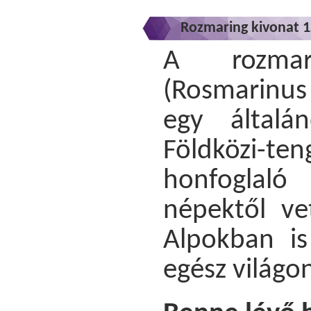
Rozmaring kivonat 1
A rozmar
(Rosmarinus 
egy általá
Földközi-t
honfoglaló
népektől ve
Alpokban i
egész világo