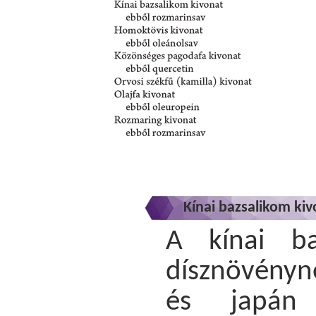
Kínai bazsalikom ki
A kínai ba
dísznövénynek
és japán