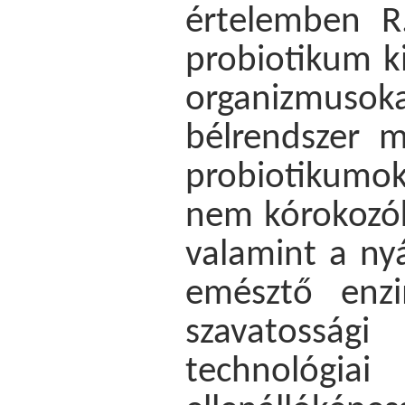
értelemben R.
probiotikum k
organizmuso
bélrendszer m
probiotikumok
nem kórokozók
valamint a ny
emésztő enzi
szavatossági
technológia