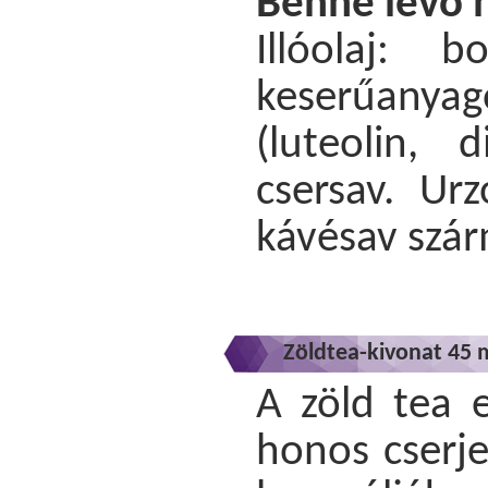
Benne lévő 
Illóolaj: 
keserűanya
(luteolin, 
csersav. Urz
kávésav szá
Zöldtea-kivonat 45 
A zöld tea 
honos cserje