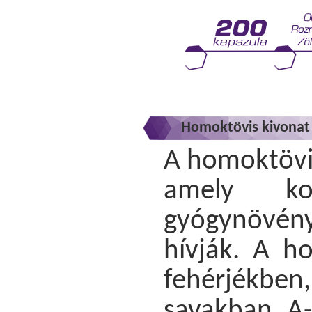
Homoktövis kivonat 
A homoktövis
amely ko
gyógynövén
hívják. A h
fehérjékbe
savakban, A-,