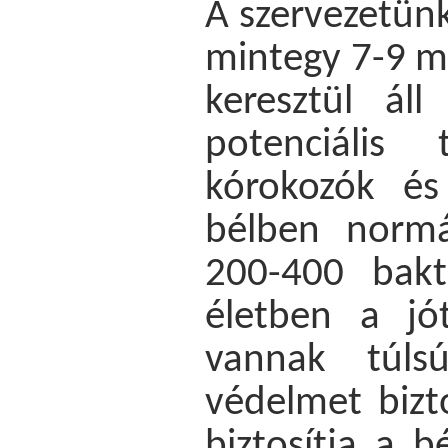
A szervezetünk
mintegy 7-9 m
keresztül áll
potenciális
kórokozók és
bélben normá
200-400 bakt
életben a jó
vannak túlsú
védelmet bizt
biztosítja a b