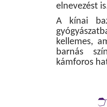
elnevezést is
A kínai ba
gyógyászatb
kellemes, am
barnás szí
kámforos ha