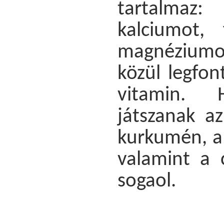
tartalmaz:
kalciumot, 
magnéziumot
közül legfon
vitamin. 
játszanak az
kurkumén, a 
valamint a c
sogaol.