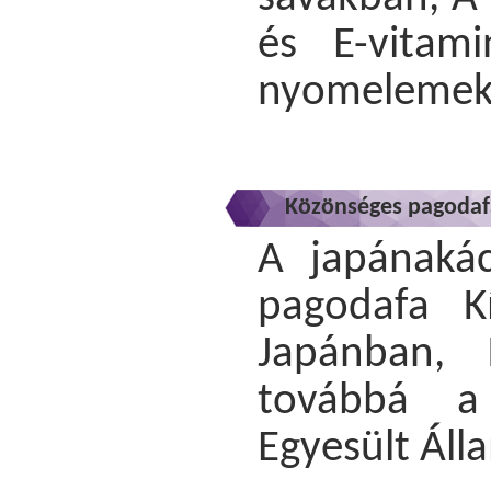
és E-vitam
nyomelemek
Közönséges pagodafa
A japánaká
pagodafa K
Japánban, 
továbbá a
Egyesült Áll