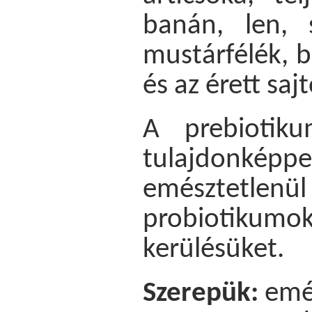
banán, len, 
mustárfélék, 
és az érett saj
A prebiotiku
tulajdonké
emésztetlenül
probiotiku
kerülésüket.
Szerepük:
emés