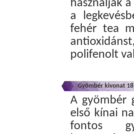
használják a 
a legkevésbé
fehér tea m
antioxidán
polifenolt va
Gyömbér kivonat 18 
A gyömbér g
első kínai n
fontos g